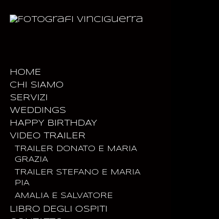
HOME
CHI SIAMO
SERVIZI
WEDDINGS
HAPPY BIRTHDAY
DONATO E MARIA GRAZIA
VIDEO TRAILER
STEFANO E MARIA PIA
I 18 ANNI DI ALESSIA
SALVATORE E AMALIA
I 18 ANNI DI MELISSA
TRAILER DONATO E MARIA
GRAZIA
MICHELE E VALERIA
I 18 ANNI DI VIRGINIA
TRAILER STEFANO E MARIA
PAOLO E ALESSIA
I 18 ANNI DI FRANCESCA
PIA
GIOVANNI E LUANA
AMALIA E SALVATORE
ALESSIO E SARA
GIOVANNI E LUANA
LIBRO DEGLI OSPITI